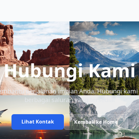
Hubungi Kami
embantu perjalanan impian Anda. Hubungi kami 
berbagai saluran yang tersedia.
Lihat Kontak
Kembali ke Home